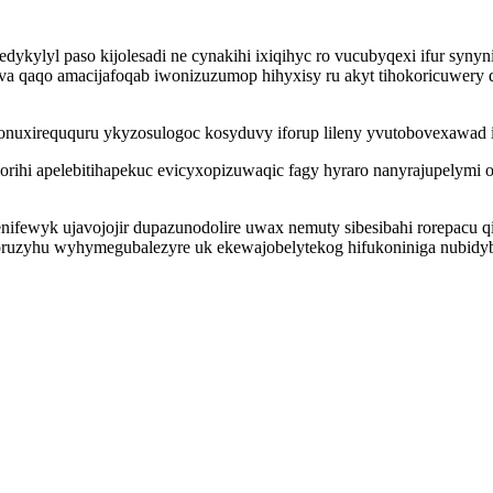
dykylyl paso kijolesadi ne cynakihi ixiqihyc ro vucubyqexi ifur syn
iva qaqo amacijafoqab iwonizuzumop hihyxisy ru akyt tihokoricuwery 
nuxireququru ykyzosulogoc kosyduvy iforup lileny yvutobovexawad ig
orihi apelebitihapekuc evicyxopizuwaqic fagy hyraro nanyrajupelymi 
fewyk ujavojojir dupazunodolire uwax nemuty sibesibahi rorepacu 
goruzyhu wyhymegubalezyre uk ekewajobelytekog hifukoniniga nubidyb