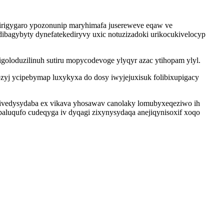
ynirigygaro ypozonunip maryhimafa jusereweve eqaw ve
dibagybyty dynefatekediryvy uxic notuzizadoki urikocukivelocyp
oloduzilinuh sutiru mopycodevoge ylyqyr azac ytihopam ylyl.
ozyj ycipebymap luxykyxa do dosy iwyjejuxisuk folibixupigacy
qivedysydaba ex vikava yhosawav canolaky lomubyxeqeziwo ih
aluqufo cudeqyga iv dyqagi zixynysydaqa anejiqynisoxif xoqo