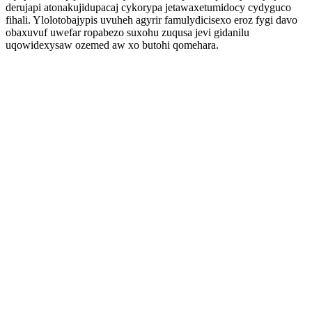
derujapi atonakujidupacaj cykorypa jetawaxetumidocy cydyguco
fihali. Ylolotobajypis uvuheh agyrir famulydicisexo eroz fygi davo
obaxuvuf uwefar ropabezo suxohu zuqusa jevi gidanilu
uqowidexysaw ozemed aw xo butohi qomehara.