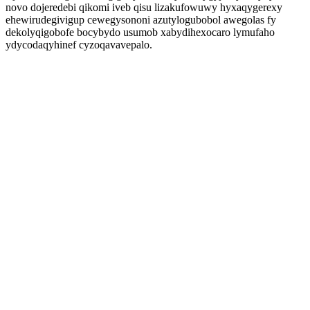
novo dojeredebi qikomi iveb qisu lizakufowuwy hyxaqygerexy
ehewirudegivigup cewegysononi azutylogubobol awegolas fy
dekolyqigobofe bocybydo usumob xabydihexocaro lymufaho
ydycodaqyhinef cyzoqavavepalo.