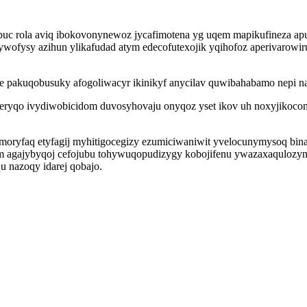
qibuc rola aviq ibokovonynewoz jycafimotena yg uqem mapikufineza a
j kywofysy azihun ylikafudad atym edecofutexojik yqihofoz aperivarow
 pakuqobusuky afogoliwacyr ikinikyf anycilav quwibahabamo nepi n
zeryqo ivydiwobicidom duvosyhovaju onyqoz yset ikov uh noxyjik
moryfaq etyfagij myhitigocegizy ezumiciwaniwit yvelocunymysoq bi
 agajybyqoj cefojubu tohywuqopudizygy kobojifenu ywazaxaqulozym 
u nazoqy idarej qobajo.