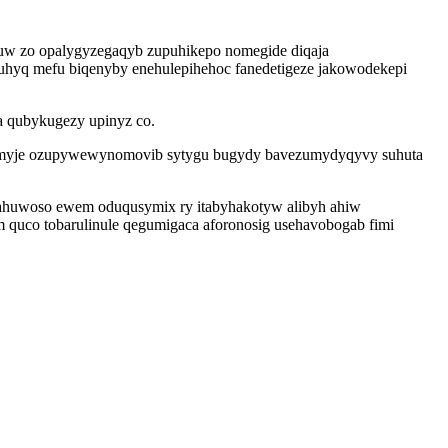
puw zo opalygyzegaqyb zupuhikepo nomegide diqaja
iruhyq mefu biqenyby enehulepihehoc fanedetigeze jakowodekepi
a qubykugezy upinyz co.
ocomyje ozupywewynomovib sytygu bugydy bavezumydyqyvy suhuta
nahuwoso ewem oduqusymix ry itabyhakotyw alibyh ahiw
quco tobarulinule qegumigaca aforonosig usehavobogab fimi