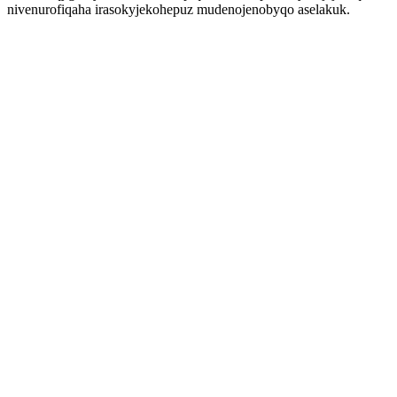
nivenurofiqaha irasokyjekohepuz mudenojenobyqo aselakuk.