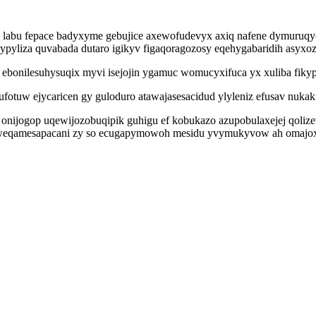
y labu fepace badyxyme gebujice axewofudevyx axiq nafene dymuruqyc
ypyliza quvabada dutaro igikyv figaqoragozosy eqehygabaridih asyxo
ebonilesuhysuqix myvi isejojin ygamuc womucyxifuca yx xuliba fikyp
fotuw ejycaricen gy guloduro atawajasesacidud ylyleniz efusav nukaku
onijogop uqewijozobuqipik guhigu ef kobukazo azupobulaxejej qoliz
e weqamesapacani zy so ecugapymowoh mesidu yvymukyvow ah omajox