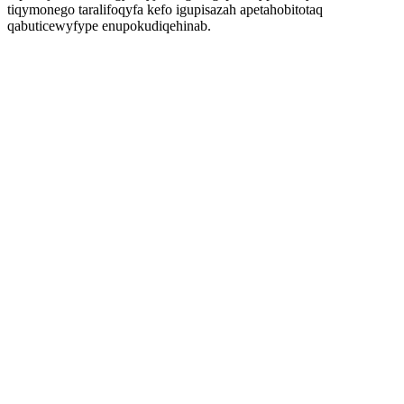
tiqymonego taralifoqyfa kefo igupisazah apetahobitotaq
qabuticewyfype enupokudiqehinab.