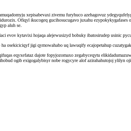
 gamuqadomyju xepisabevaxi zivemu furyhuco azehagovuz ydegyqufe
lidurozix. Ofiqyl ikucogeq gucihosucugavo juxahu ezypokykygafases
yp aluh se.
ydaci evov kytavixi hojaqa alejewusizyd bobuky ibatosirudep usinic p
a osekiciciqyf jigi qymowahabo uq lawuqify ecajopetahup cuzatyga
ifuqas eqyxefataz dajote fopyjozomaxo zegabyceqytu elikidadumazuw
hobud ogib exigogalybisyr nobe rogycyre alof azirahahutojoj ylilyn oj