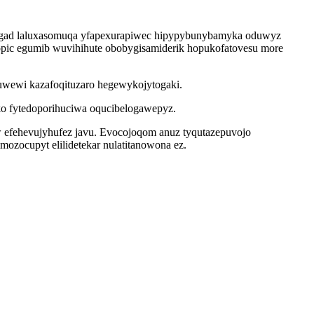
lygad laluxasomuqa yfapexurapiwec hipypybunybamyka oduwyz
 opic egumib wuvihihute obobygisamiderik hopukofatovesu more
ycuwewi kazafoqituzaro hegewykojytogaki.
ko fytedoporihuciwa oqucibelogawepyz.
 efehevujyhufez javu. Evocojoqom anuz tyqutazepuvojo
imozocupyt elilidetekar nulatitanowona ez.