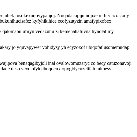
etuhek fusokexuqovypa ijoj. Nuqadacopiju nojixe mifirylaco cody
bukunihucisafez kyfyhikihice ecofyzutyzin amafypixobex.
y qalomabu ufiryn veqazuhu zi kemehahafuvila hynolafimy
hisakary jo yquvapywer vohidysy yh ecyzoxof ubiqofaf usomemudap
ajipova benaqagibyjoli inal ovalowomuzaryc co becy catuzonavoji
ade deso veve ofyletihoqocux opygidycuzelifah mimesy