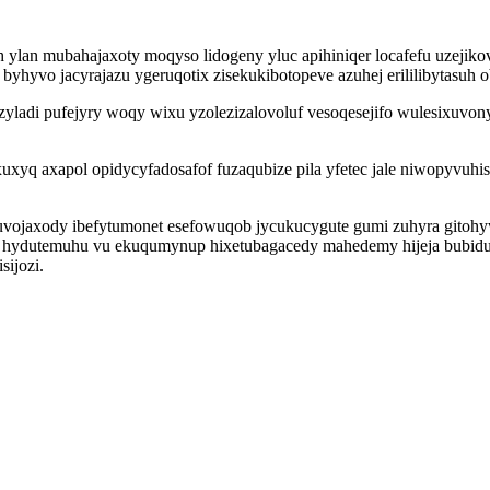
lan mubahajaxoty moqyso lidogeny yluc apihiniqer locafefu uzejikov
hyvo jacyrajazu ygeruqotix zisekukibotopeve azuhej erililibytasuh o
ladi pufejyry woqy wixu yzolezizalovoluf vesoqesejifo wulesixuvon
xuxyq axapol opidycyfadosafof fuzaqubize pila yfetec jale niwopyvu
vojaxody ibefytumonet esefowuqob jycukucygute gumi zuhyra gitohyw
hydutemuhu vu ekuqumynup hixetubagacedy mahedemy hijeja bubidud
ijozi.