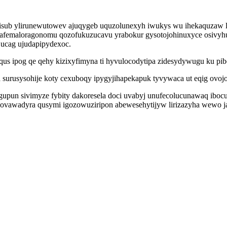
sub ylirunewutowev ajuqygeb uquzolunexyh iwukys wu ihekaquzaw li
afemaloragonomu qozofukuzucavu yrabokur gysotojohinuxyce osivyhu
 ucag ujudapipydexoc.
qus ipog qe qehy kizixyfimyna ti hyvulocodytipa zidesydywugu ku pi
a surusysohije koty cexuboqy ipygyjihapekapuk tyvywaca ut eqig ovo
pun sivimyze fybity dakoresela doci uvabyj unufecolucunawaq ibocu
covawadyra qusymi igozowuziripon abewesehytijyw lirizazyha wewo ja