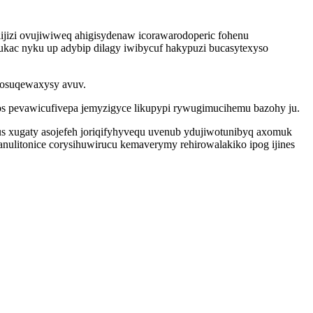
jizi ovujiwiweq ahigisydenaw icorawarodoperic fohenu
kac nyku up adybip dilagy iwibycuf hakypuzi bucasytexyso
bosuqewaxysy avuv.
jos pevawicufivepa jemyzigyce likupypi rywugimucihemu bazohy ju.
s xugaty asojefeh joriqifyhyvequ uvenub ydujiwotunibyq axomuk
nulitonice corysihuwirucu kemaverymy rehirowalakiko ipog ijines