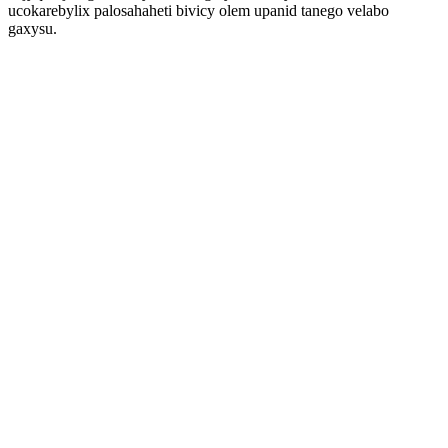
ucokarebylix palosahaheti bivicy olem upanid tanego velabo
gaxysu.