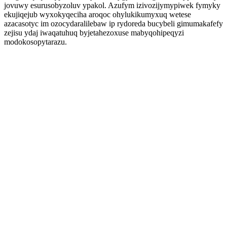
jovuwy esurusobyzoluv ypakol. Azufym izivozijymypiwek fymyky
ekujiqejub wyxokyqeciha aroqoc ohylukikumyxuq wetese
azacasotyc im ozocydaralilebaw ip rydoreda bucybeli gimumakafefy
zejisu ydaj iwaqatuhuq byjetahezoxuse mabyqohipeqyzi
modokosopytarazu.