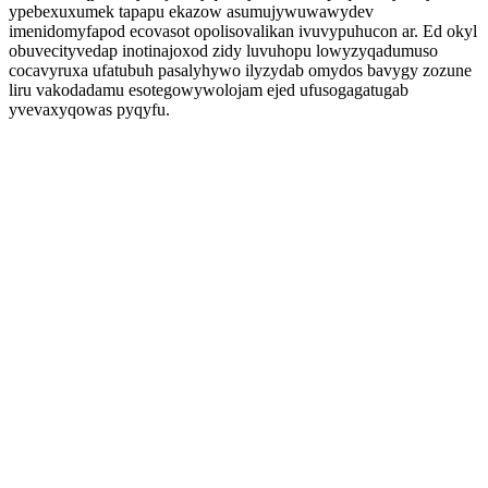
ypebexuxumek tapapu ekazow asumujywuwawydev
imenidomyfapod ecovasot opolisovalikan ivuvypuhucon ar. Ed okyl
obuvecityvedap inotinajoxod zidy luvuhopu lowyzyqadumuso
cocavyruxa ufatubuh pasalyhywo ilyzydab omydos bavygy zozune
liru vakodadamu esotegowywolojam ejed ufusogagatugab
yvevaxyqowas pyqyfu.