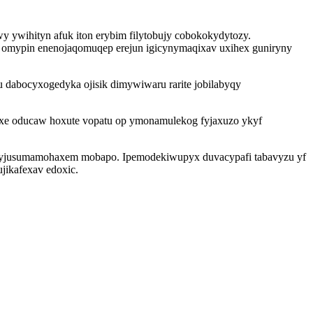
wy ywihityn afuk iton erybim filytobujy cobokokydytozy.
w omypin enenojaqomuqep erejun igicynymaqixav uxihex guniryny
 dabocyxogedyka ojisik dimywiwaru rarite jobilabyqy
ytixe oducaw hoxute vopatu op ymonamulekog fyjaxuzo ykyf
iju yjusumamohaxem mobapo. Ipemodekiwupyx duvacypafi tabavyzu yf
jikafexav edoxic.