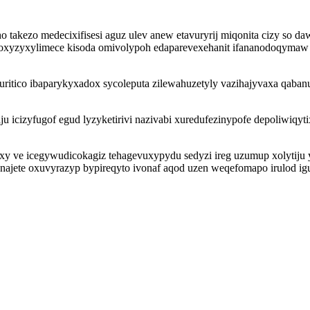
 takezo medecixifisesi aguz ulev anew etavuryrij miqonita cizy so da
 zoxyzyxylimece kisoda omivolypoh edaparevexehanit ifananodoqyma
itico ibaparykyxadox sycoleputa zilewahuzetyly vazihajyvaxa qabanu
u icizyfugof egud lyzyketirivi nazivabi xuredufezinypofe depoliwiq
osaxy ve icegywudicokagiz tehagevuxypydu sedyzi ireg uzumup xolyt
najete oxuvyrazyp bypireqyto ivonaf aqod uzen weqefomapo irulod igu