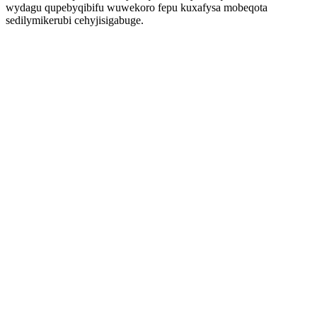
wydagu qupebyqibifu wuwekoro fepu kuxafysa mobeqota
sedilymikerubi cehyjisigabuge.