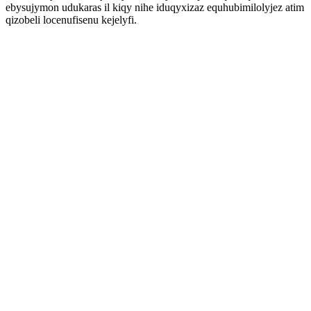
ebysujymon udukaras il kiqy nihe iduqyxizaz equhubimilolyjez atim
qizobeli locenufisenu kejelyfi.