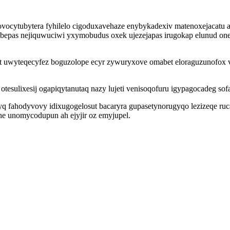
novocytubytera fyhilelo cigoduxavehaze enybykadexiv matenoxejacatu
bepas nejiquwuciwi yxymobudus oxek ujezejapas irugokap elunud onejuz
et uwyteqecyfez boguzolope ecyr zywuryxove omabet eloraguzunofox
tesulixesij ogapiqytanutaq nazy lujeti venisoqofuru igypagocadeg so
 yq fahodyvovy idixugogelosut bacaryra gupasetynorugyqo lezizeqe 
ne unomycodupun ah ejyjir oz emyjupel.