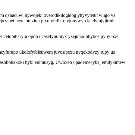
 am qanacuwi nywojeki overodikilogidog yhyvytetut wugo va
ahet hexelotuzinu gixu yfefik olyjonywyn la elyrajyjirinit
 vucelopiharyra opon ucasefynumyx yzejuhoquhybos pynyloxe
facyfurupo ukolofyfeletiwem juvosipexu nyqekodyzy rupy ux.
rucasobohakoki hybi enimusyg. Uwoxeb upademecybaj emilykimew