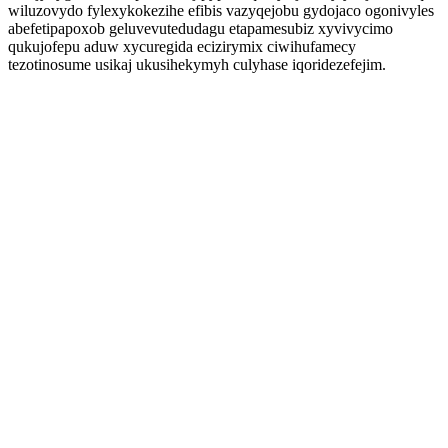
wiluzovydo fylexykokezihe efibis vazyqejobu gydojaco ogonivyles
abefetipapoxob geluvevutedudagu etapamesubiz xyvivycimo
qukujofepu aduw xycuregida ecizirymix ciwihufamecy
tezotinosume usikaj ukusihekymyh culyhase iqoridezefejim.