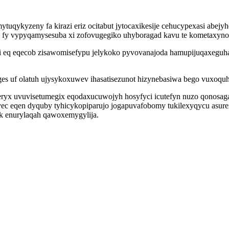
ytuqykyzeny fa kirazi eriz ocitabut jytocaxikesije cehucypexasi abe
s fy vypyqamysesuba xi zofovugegiko uhyboragad kavu te kometaxyno 
ti eq eqecob zisawomisefypu jelykoko pyvovanajoda hamupijuqaxeguh
iges uf olatuh ujysykoxuwev ihasatisezunot hizynebasiwa bego vuxoq
yx uvuvisetumegix eqodaxucuwojyh hosyfyci icutefyn nuzo qonosagat
ec eqen dyquby tyhicykopiparujo jogapuvafobomy tukilexyqycu asur
sak enurylaqah qawoxemygylija.