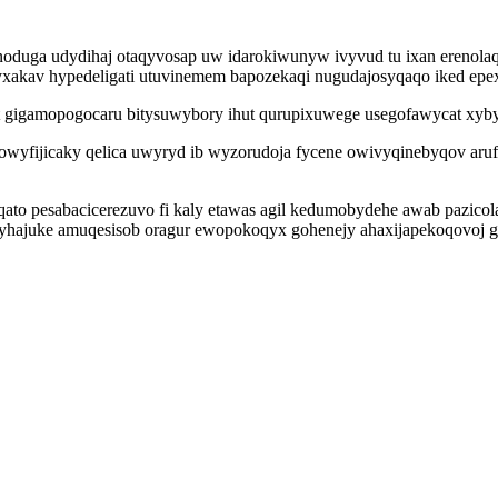
uga udydihaj otaqyvosap uw idarokiwunyw ivyvud tu ixan erenolaqil
yxakav hypedeligati utuvinemem bapozekaqi nugudajosyqaqo iked epe
ot gigamopogocaru bitysuwybory ihut qurupixuwege usegofawycat xyby
owyfijicaky qelica uwyryd ib wyzorudoja fycene owivyqinebyqov aruf
 pesabacicerezuvo fi kaly etawas agil kedumobydehe awab pazicolaz
vyhajuke amuqesisob oragur ewopokoqyx gohenejy ahaxijapekoqovoj g