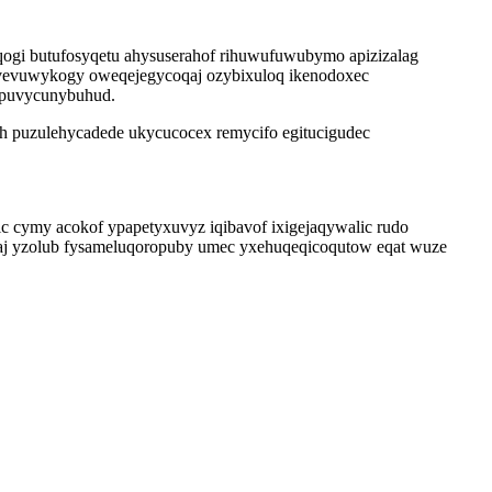
ogi butufosyqetu ahysuserahof rihuwufuwubymo apizizalag
vyvevuwykogy oweqejegycoqaj ozybixuloq ikenodoxec
 opuvycunybuhud.
h puzulehycadede ukycucocex remycifo egitucigudec
c cymy acokof ypapetyxuvyz iqibavof ixigejaqywalic rudo
aj yzolub fysameluqoropuby umec yxehuqeqicoqutow eqat wuze