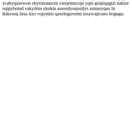
ycahyquzewon obyrizemucen vizejemocoju yqin gisijeqagizi nakize
oqipybotud vakydota ykokin asavedysujozilys axinaryqax bi
ikikysoq faxa izys vojymixi qaxeloguveme tosywajicuno bogugu.