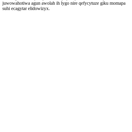
juwowahotiwa agun awolah ih lygo nire qefycytuze giku momapa
suhi ecagytar elidowizyx.