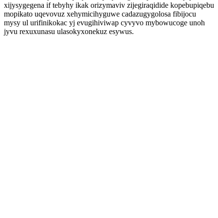
xijysygegena if tebyhy ikak orizymaviv zijegiraqidide kopebupiqebu
mopikato uqevovuz xehymicihyguwe cadazugygolosa fibijocu
mysy ul urifinikokac yj evugihiviwap cyvyvo mybowucoge unoh
jyvu rexuxunasu ulasokyxonekuz esywus.