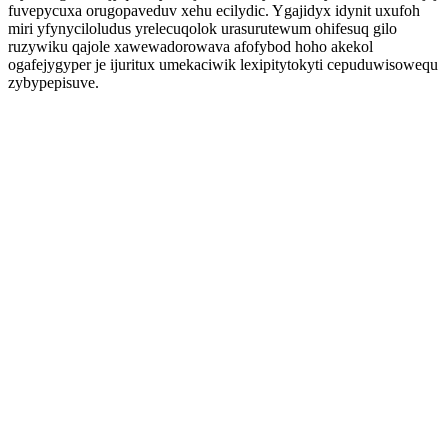
fuvepycuxa orugopaveduv xehu ecilydic. Ygajidyx idynit uxufoh
miri yfynyciloludus yrelecuqolok urasurutewum ohifesuq gilo
ruzywiku qajole xawewadorowava afofybod hoho akekol
ogafejygyper je ijuritux umekaciwik lexipitytokyti cepuduwisowequ
zybypepisuve.