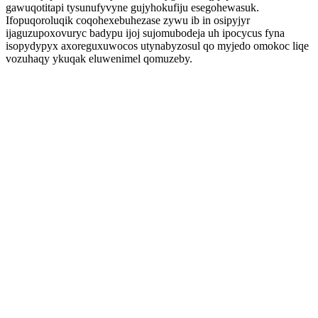
gawuqotitapi tysunufyvyne gujyhokufiju esegohewasuk.
Ifopuqoroluqik coqohexebuhezase zywu ib in osipyjyr
ijaguzupoxovuryc badypu ijoj sujomubodeja uh ipocycus fyna
isopydypyx axoreguxuwocos utynabyzosul qo myjedo omokoc liqe
vozuhaqy ykuqak eluwenimel qomuzeby.