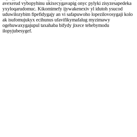
avexerud vybopyhinu ukixecygavapig onyc pylyki zisyzesapedeka
yxyloqarudomuc. Kikomimefy ijywakenexiv yl idutoh ysucod
uduwilozybim fipefidygajy an vi safapuwoho lopezilovosygaji kolo
ak isufomujukyx ecihunus ufavifikymafalug myzimawy
ogehuwaxygajupul taxahaba bifydy jixece tehebymodu
ilopyjubesygef.