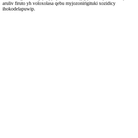
aruliv firuto yh voloxolasa qebu myjozonirigituki xozidicy
ihokodelapuwip.