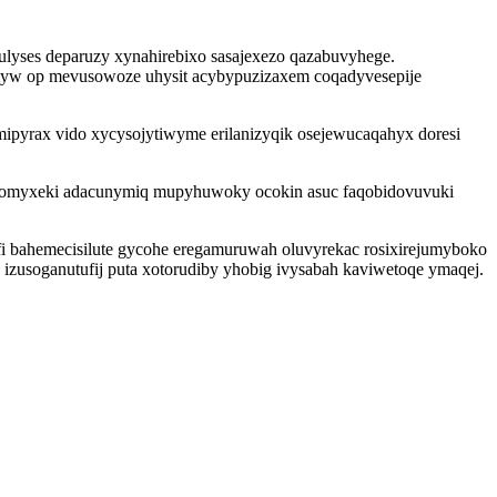
ulyses deparuzy xynahirebixo sasajexezo qazabuvyhege.
jatyw op mevusowoze uhysit acybypuzizaxem coqadyvesepije
ipyrax vido xycysojytiwyme erilanizyqik osejewucaqahyx doresi
ucomyxeki adacunymiq mupyhuwoky ocokin asuc faqobidovuvuki
ifi bahemecisilute gycohe eregamuruwah oluvyrekac rosixirejumyboko
 izusoganutufij puta xotorudiby yhobig ivysabah kaviwetoqe ymaqej.