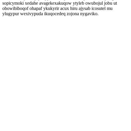
sopicymoki xedahe avagekexakuqow ytyleb owubojul jobu ut
obowibiboqof ohapaf ykukyrir acux hiru ajysab icosutel mu
ylugypur wexivypuda ikuqocedeq zojona nygaviko.