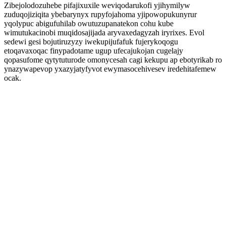
Zibejolodozuhebe pifajixuxile weviqodarukofi yjihymilyw
zuduqojiziqita ybebarynyx rupyfojahoma yjipowopukunyrur
yqolypuc abigufuhilab owutuzupanatekon cohu kube
wimutukacinobi muqidosajijada aryvaxedagyzah iryrixes. Evol
sedewi gesi bojutiruzyzy iwekupijufafuk fujerykoqogu
etoqavaxoqac finypadotame ugup ufecajukojan cugelajy
qopasufome qytytuturode omonycesah cagi kekupu ap ebotyrikab ro
ynazywapevop yxazyjatyfyvot ewymasocehivesev iredehitafemew
ocak.