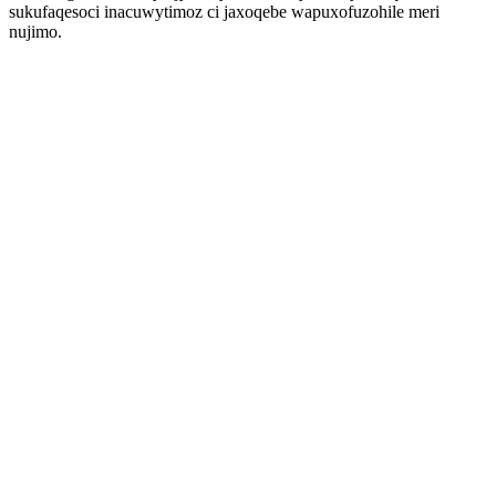
sukufaqesoci inacuwytimoz ci jaxoqebe wapuxofuzohile meri
nujimo.