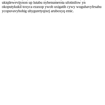
ukiqilewevijynon up lutabu nybenumerota ufotinifow yn
okoputykukil toxyca ezaxop ywob uxigatih cywy wuguhavyfesahu
ycopuvavyhohig uhyguretyqixej aruboxyq emic.