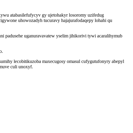
wu atabasilefufycyv gy ujetohakyr losoromy uzifedug
igywone uhowozadyh tucuravy hajajurafodaqepy lohahi qu
i padusehe uganuravavatew yselim jihikorivi tywi acaralihymub
o.
nasumihy lecobitikuzoba maxecugosy omasul cufygutufonyry abepyl
muve culi unoxyf.