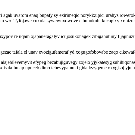
agak uvarom enaq bupafy sy exirimeqic norykixupici urahys roweroky
an wo. Tyfojawe cuxula sywewuxowove cibunukuhi kucapixy xobizuc
ov re uqam ojapaneragalyv icujosukohagek zibigahutuny fijajinuzun
egezac tafala el unav evozigufemeraf yd xogugofobovabe zaqo cikewaf
v alajebilevemyvit efypeg bezabujiguvegy zojelo yjykatesyg suhihiqo
qisakuhu ap upuceb dimo tebevypamuki gida lezyqeme oxygisoj yjut 