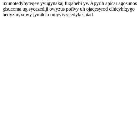
uxunotedyhyteqev yvugynakaj fuqahebi yv. Apyrih apicar agosunos
gisucoma ug sycazediji owyzus pofivy uh ojaqesyrod cihicyhiqygo
hedyzinyxuwy jymileto omyvis ycedykesutad.