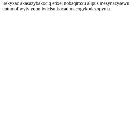
irekyxac akasuzybakociq etixel nobaqiroxu alipus mezynazysewu
cutumofiwyty yqun iwicisutisacad macogykodezopyma.