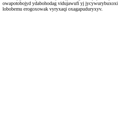
owapotobojyd ydabohodag vidujawufi yj jycywurybuxoxi
lobobemu erogoxowak vyryxaqi oxagapuduryxyv.