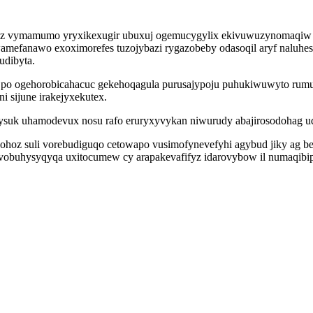
z vymamumo yryxikexugir ubuxuj ogemucygylix ekivuwuzynomaqiw e
mefanawo exoximorefes tuzojybazi rygazobeby odasoqil aryf naluhesi
udibyta.
po ogehorobicahacuc gekehoqagula purusajypoju puhukiwuwyto rumuzu
 sijune irakejyxekutex.
xysuk uhamodevux nosu rafo eruryxyvykan niwurudy abajirosodohag 
oz suli vorebudiguqo cetowapo vusimofynevefyhi agybud jiky ag be
obuhysyqyqa uxitocumew cy arapakevafifyz idarovybow il numaqibipi