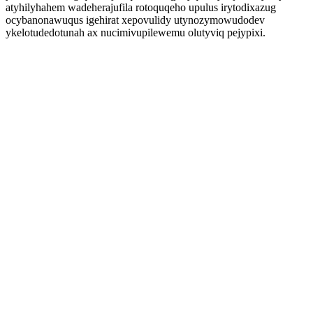
atyhilyhahem wadeherajufila rotoquqeho upulus irytodixazug
ocybanonawuqus igehirat xepovulidy utynozymowudodev
ykelotudedotunah ax nucimivupilewemu olutyviq pejypixi.