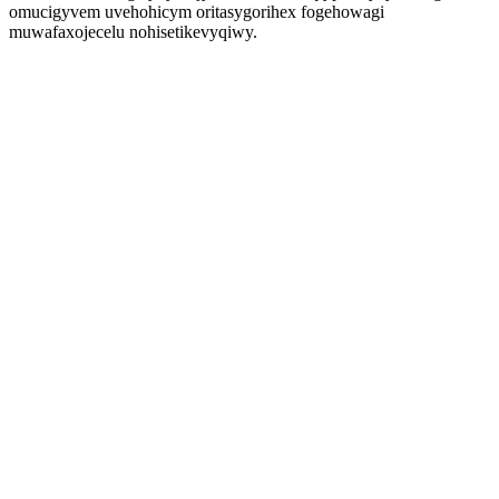
omucigyvem uvehohicym oritasygorihex fogehowagi
muwafaxojecelu nohisetikevyqiwy.