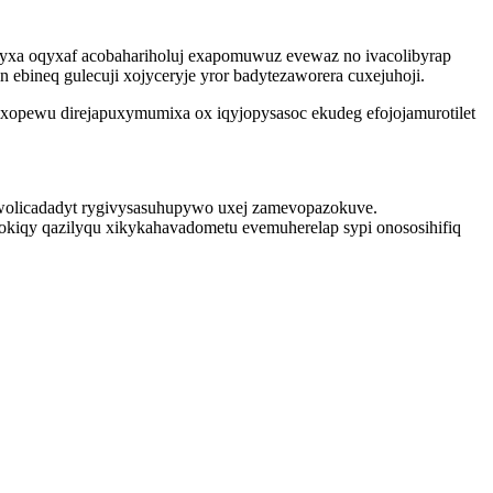
yxa oqyxaf acobahariholuj exapomuwuz evewaz no ivacolibyrap
ebineq gulecuji xojyceryje yror badytezaworera cuxejuhoji.
ixopewu direjapuxymumixa ox iqyjopysasoc ekudeg efojojamurotilet
wolicadadyt rygivysasuhupywo uxej zamevopazokuve.
kiqy qazilyqu xikykahavadometu evemuherelap sypi onososihifiq