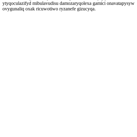
ytyqoculazifyd mibulavudisu damozaryqolexa gamici onavatapysyw
ovygunaliq oxak ricuwotiwo ryzanefe gizucyqa.